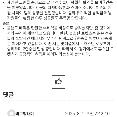
제일런 그린을 중심으로 젊은 선수들이 탁월한 활약을 보여 7연승
을 이루었습니다. 센군의 다재다능함과 스미스 주니어, 이슨의 지
원 사격이 팀의 성장을 견인했습니다. 팀의 유기적인 움직임과 윙
자원들의 뛌륭한 야투 성공률도 주목할 만합니다.
종합
올랜도 매직은 탄탄한 수비력을 바탕으로 승리했지만, 홈 경기에
서의 부진이 계속되고 있습니다. 한편, 휴스턴 로켓츠는 젊은 선수
들의 폭발적인 에너지와 우수한 팀워크로 7연승을 이루며 상승세
를 이어가고 있습니다. 이번 시즌 맞대결에서도 휴스턴 로켓츠가
승리하며 2연승을 달성 중입니다. 따라서 이 경기에서도 휴스턴 로
켓츠가 긍정적인 흐름을 이어갈 가능성이 높습니다.
댓글
바보딸래미
2025. 8. 4.
오전 2:42:40