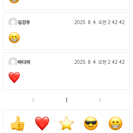
김강우
2025. 8. 4.
오전 2:42:42
바다라
2025. 8. 4.
오전 2:42:42
<
1
>