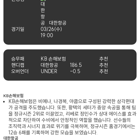
대한항공
경기일
03/26(수)
19:00
승무패
KB 손해보험
추천
핸디캡
대한항공
186.5
추천
오버언더
UNDER
-0.5
추천
KB손해보험
KB손해보험은 비예나, 나경복, 야쿱으로 구성된 강력한 삼각편대
가 공격을 주도했습니다. 또한, 황택의 세터가 중앙 속공을 통해 팀
을 정규시즌 2위로 이끌었고, 리베로 정민수가 상대 에이스를 효과
적으로 차단하여 수비에서 안정적인 역할을 했습니다. 선수들의
조직력과 시너지 효과로 위기를 극복하며, 정규시즌 홈경기에서는
12승 6패를 기록하며 강한 모습을 보였습니다.
대한항공