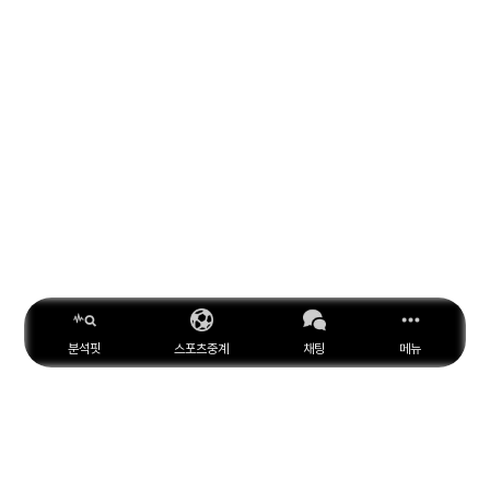
분석핏
스포츠중계
채팅
메뉴