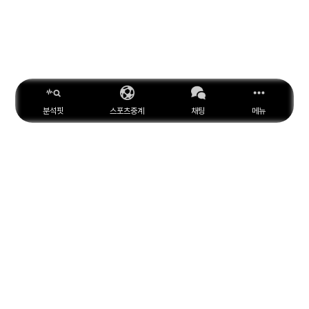
분석핏
스포츠중계
채팅
메뉴
ESPN
YouTube
Facebook
Instagram
위키피디아
X