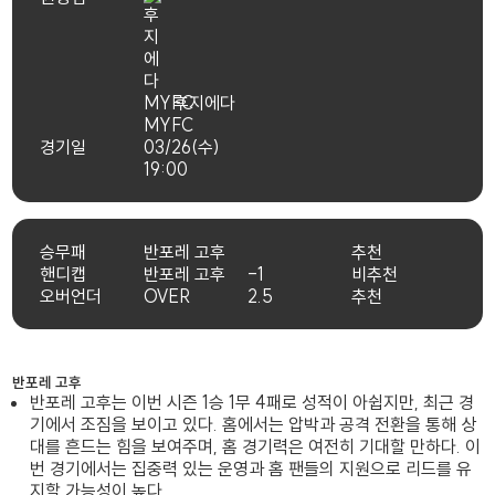
후지에다
MYFC
경기일
03/26(수)
19:00
승무패
반포레 고후
추천
핸디캡
반포레 고후
-1
비추천
오버언더
OVER
2.5
추천
반포레 고후
반포레 고후는 이번 시즌 1승 1무 4패로 성적이 아쉽지만, 최근 경
기에서 조짐을 보이고 있다. 홈에서는 압박과 공격 전환을 통해 상
대를 흔드는 힘을 보여주며, 홈 경기력은 여전히 기대할 만하다. 이
번 경기에서는 집중력 있는 운영과 홈 팬들의 지원으로 리드를 유
지할 가능성이 높다.