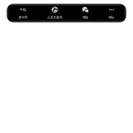
분석핏
스포츠중계
채팅
메뉴
ESPN
YouTube
Facebook
Instagram
위키피디아
X
아마존
MARCA