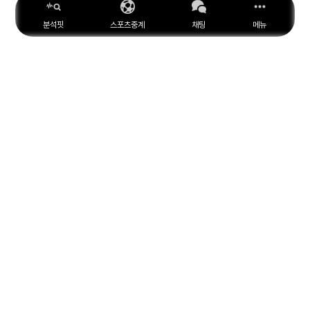
분석핏
스포츠중계
채팅
메뉴
ESPN
YouTube
Facebook
Instagram
위키피디아
X
아마존
MARCA