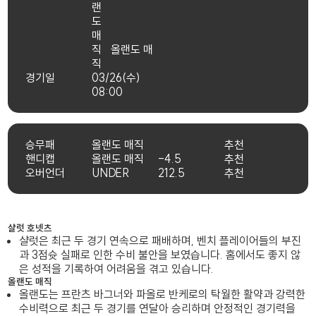
올랜도 매
직
경기일
03/26(수)
08:00
승무패
올랜도 매직
추천
핸디캡
올랜도 매직
-4.5
추천
오버언더
UNDER
212.5
추천
샬럿 호넷츠
샬럿은 최근 두 경기 연속으로 패배하며, 벤치 플레이어들의 부진
과 3점슛 실패로 인한 수비 불안을 보였습니다. 홈에서도 좋지 않
은 성적을 기록하여 어려움을 겪고 있습니다.
올랜도 매직
올랜도는 프란츠 바그너와 파올로 반케로의 탁월한 활약과 강력한
수비력으로 최근 두 경기를 연달아 승리하며 안정적인 경기력을