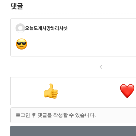
댓글
오늘도개사망쏴리샤샷
<