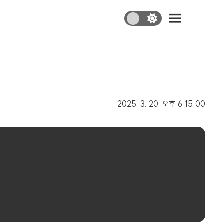
2025. 3. 20.
오후 6:15:00