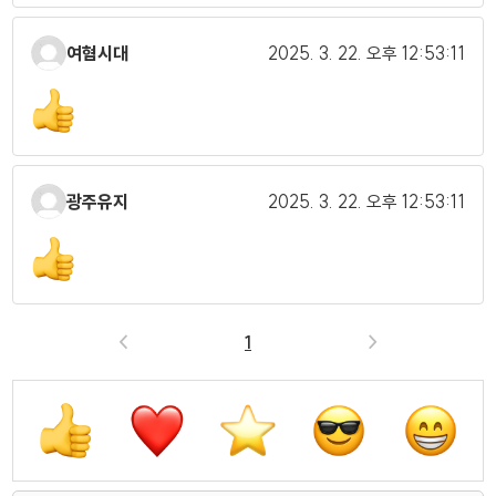
여혐시대
2025. 3. 22.
오후 12:53:11
광주유지
2025. 3. 22.
오후 12:53:11
<
1
>