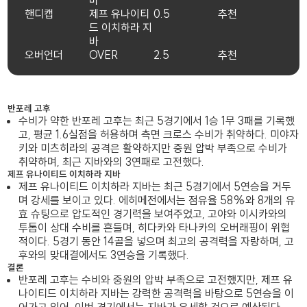
바
핸디캡
제프 유나이티
0.5
추천
드 이치하라 지
바
오버언더
OVER
2.5
추천
반포레 고후
수비가 약한 반포레 고후는 최근 5경기에서 1승 1무 3패를 기록했
고, 평균 1.6실점을 허용하며 측면 크로스 수비가 취약하다. 미야자
키와 미츠히라의 공격은 활약하지만 중원 압박 부족으로 수비가
취약하며, 최근 지바와의 3연패로 고전했다.
제프 유나이티드 이치하라 지바
제프 유나이티드 이치하라 지바는 최근 5경기에서 5연승을 거두
며 강세를 보이고 있다. 에히메전에서는 점유율 58%와 8개의 유
효 슈팅으로 압도적인 경기력을 보여주었고, 고야와 이시카와의
투톱이 상대 수비를 흔들며, 히다카와 타나카의 오버래핑이 위협
적이다. 5경기 동안 14골을 넣으며 최고의 공격력을 자랑하며, 고
후와의 맞대결에서도 3연승을 기록했다.
결론
반포레 고후는 수비와 중원의 압박 부족으로 고전했지만, 제프 유
나이티드 이치하라 지바는 강력한 공격력을 바탕으로 5연승을 이