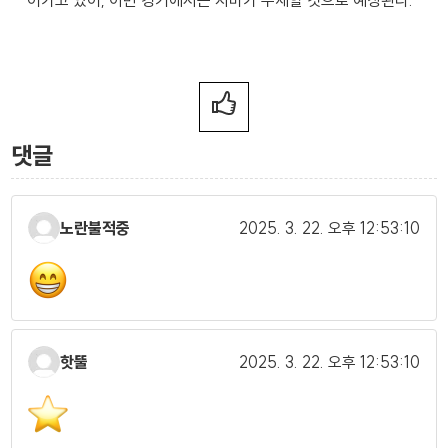
어가고 있어, 이번 경기에서는 지바가 우세할 것으로 예상된다.
댓글
노란불적중
2025. 3. 22.
오후 12:53:10
핫뚤
2025. 3. 22.
오후 12:53:10