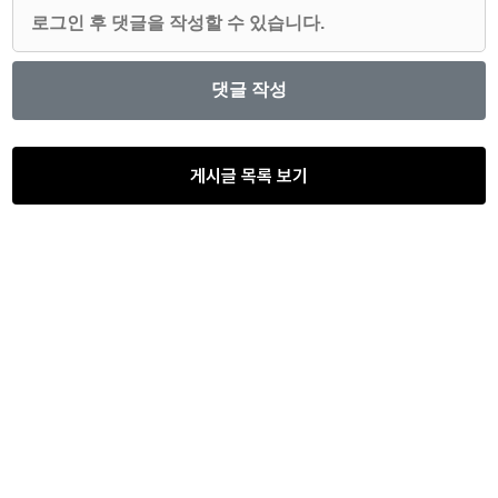
게시글 목록 보기