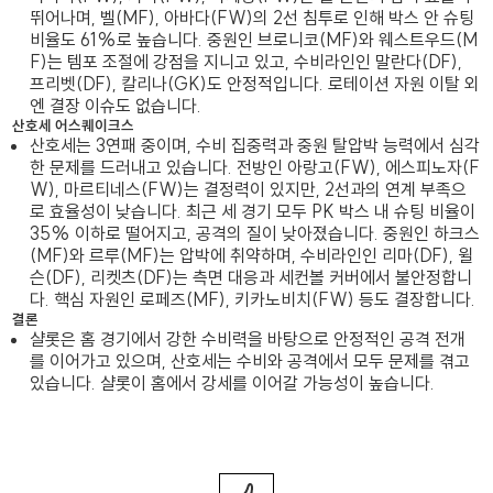
뛰어나며, 벨(MF), 아바다(FW)의 2선 침투로 인해 박스 안 슈팅
비율도 61%로 높습니다. 중원인 브로니코(MF)와 웨스트우드(M
F)는 템포 조절에 강점을 지니고 있고, 수비라인인 말란다(DF),
프리벳(DF), 칼리나(GK)도 안정적입니다. 로테이션 자원 이탈 외
엔 결장 이슈도 없습니다.
산호세 어스퀘이크스
산호세는 3연패 중이며, 수비 집중력과 중원 탈압박 능력에서 심각
한 문제를 드러내고 있습니다. 전방인 아랑고(FW), 에스피노자(F
W), 마르티네스(FW)는 결정력이 있지만, 2선과의 연계 부족으
로 효율성이 낮습니다. 최근 세 경기 모두 PK 박스 내 슈팅 비율이
35% 이하로 떨어지고, 공격의 질이 낮아졌습니다. 중원인 하크스
(MF)와 르루(MF)는 압박에 취약하며, 수비라인인 리마(DF), 윌
슨(DF), 리켓츠(DF)는 측면 대응과 세컨볼 커버에서 불안정합니
다. 핵심 자원인 로페즈(MF), 키카노비치(FW) 등도 결장합니다.
결론
샬롯은 홈 경기에서 강한 수비력을 바탕으로 안정적인 공격 전개
를 이어가고 있으며, 산호세는 수비와 공격에서 모두 문제를 겪고
있습니다. 샬롯이 홈에서 강세를 이어갈 가능성이 높습니다.