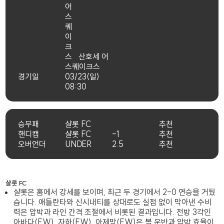
산호세 어
스퀘이크스
경기일
03/23(일)
08:30
승무패
샬롯 FC
추천
핸디캡
샬롯 FC
-1
추천
오버언더
UNDER
2.5
추천
샬롯 FC
샬롯은 홈에서 강세를 보이며, 최근 두 경기에서 2-0 연승을 거뒀
습니다. 애틀란타와 신시내티를 상대로도 실점 없이 막아낸 수비
력은 압박과 라인 간격 조절에서 비롯된 결과입니다. 전방 3각인
아바다(FW), 자하(FW), 아제망(FW)은 볼 운반과 압박 효율이