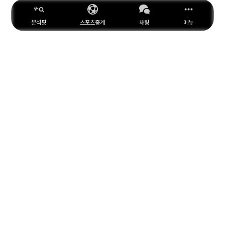
분석핏
스포츠중계
채팅
메뉴
ESPN
YouTube
Facebook
Instagram
위키피디아
X
아마존
MARCA