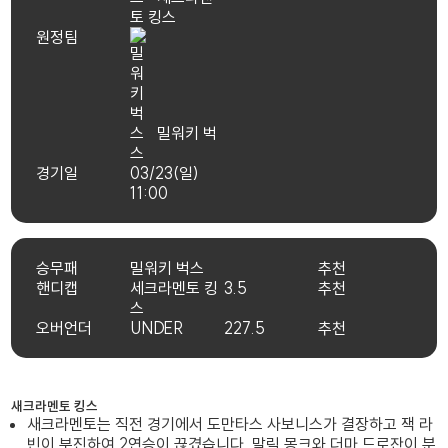
토 킹스
원정팀
밀워키 벅
스
경기일
03/23(일)
11:00
승무패
밀워키 벅스
추천
핸디캡
세크라멘토 킹
3.5
추천
스
오버언더
UNDER
227.5
추천
새크라멘토 킹스
새크라멘토는 직전 경기에서 도만타스 사보니스가 결장하고 잭 라
빈이 부진하여 2연승이 끊겼습니다. 말릭 몽크와 더마 드로잔이 분