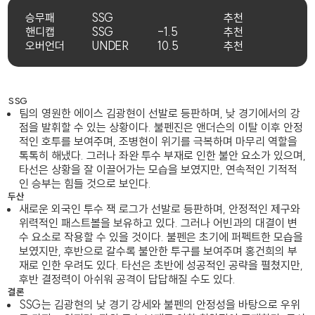
승무패
SSG
추천
핸디캡
SSG
-1.5
추천
오버언더
UNDER
10.5
추천
SSG
팀의 영원한 에이스 김광현이 선발로 등판하며, 낮 경기에서의 강
점을 발휘할 수 있는 상황이다. 불펜진은 앤더슨의 이탈 이후 안정
적인 호투를 보여주며, 조병현이 위기를 극복하며 마무리 역할을
톡톡히 해냈다. 그러나 좌완 투수 부재로 인한 불안 요소가 있으며,
타선은 상황을 잘 이끌어가는 모습을 보였지만, 연속적인 기적적
인 승부는 힘들 것으로 보인다.
두산
새로운 외국인 투수 잭 로그가 선발로 등판하며, 안정적인 제구와
위력적인 패스트볼을 보유하고 있다. 그러나 어빈과의 대결이 변
수 요소로 작용할 수 있을 것이다. 불펜은 초기에 퍼펙트한 모습을
보였지만, 후반으로 갈수록 불안한 투구를 보여주며 홍건희의 부
재로 인한 우려도 있다. 타선은 초반에 성공적인 공략을 펼쳤지만,
후반 결정력이 아쉬워 공격이 답답해질 수도 있다.
결론
SSG는 김광현의 낮 경기 강세와 불펜의 안정성을 바탕으로 우위