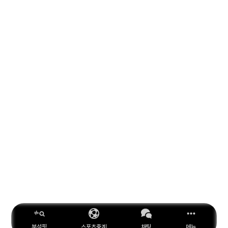
분석핏
스포츠중계
채팅
메뉴