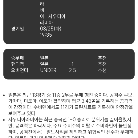
사우디아
라비아
경기일
03/25(화)
19:35
승무패
일본
추천
핸디캡
일본
-1
추천
오버언더
UNDER
2.5
추천
일본은 최근 13경기 중 11승 2무로 무패 행진 중이다. 공격수 쿠보,
가마다, 미토마, 이토가 활약하며 평균 3.43골을 기록하는 공격력
이 강점이다. 수비면에서도 11경기 클린시트를 기록하며 안정감을
보여주고 있다.
사우디아라비아는 최근 중국전 1-0 승리로 분위기를 끌어올렸지
만, 공격력은 하락세다. 주요 수비수의 이탈로 수비라인이 불안정
하며, 공격진에서는 알도사리를 제외하고 위협적인 선수가 부재하