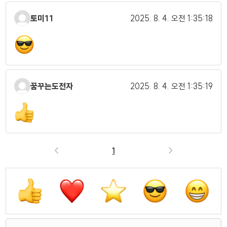
토미11
2025. 8. 4.
오전 1:35:18
꿈꾸는도전자
2025. 8. 4.
오전 1:35:19
<
1
>