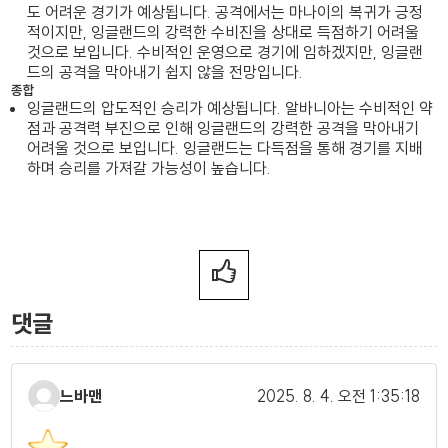
도 어려운 경기가 예상됩니다. 공격에서는 마나이의 복귀가 긍정
적이지만, 잉글랜드의 강력한 수비진을 상대로 득점하기 어려울
것으로 보입니다. 수비적인 운영으로 경기에 임하겠지만, 잉글랜
드의 공격을 막아내기 쉽지 않을 전망입니다.
종합
잉글랜드의 압도적인 승리가 예상됩니다. 알바니아는 수비적인 약
점과 공격력 부진으로 인해 잉글랜드의 강력한 공격을 막아내기
어려울 것으로 보입니다. 잉글랜드는 다득점을 통해 경기를 지배
하며 승리를 가져갈 가능성이 높습니다.
댓글
느바맨
2025. 8. 4.
오전 1:35:18