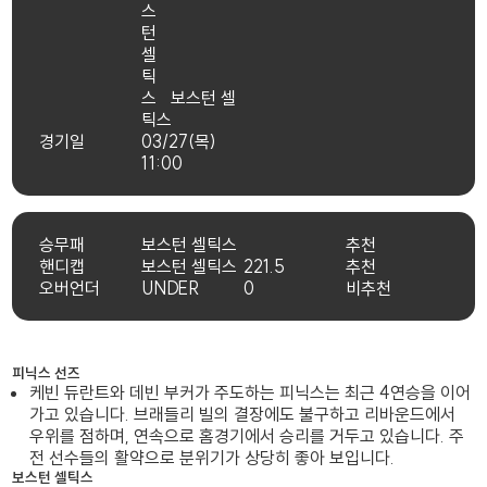
보스턴 셀
틱스
경기일
03/27(목)
11:00
승무패
보스턴 셀틱스
추천
핸디캡
보스턴 셀틱스
221.5
추천
오버언더
UNDER
0
비추천
피닉스 선즈
케빈 듀란트와 데빈 부커가 주도하는 피닉스는 최근 4연승을 이어
가고 있습니다. 브래들리 빌의 결장에도 불구하고 리바운드에서
우위를 점하며, 연속으로 홈경기에서 승리를 거두고 있습니다. 주
전 선수들의 활약으로 분위기가 상당히 좋아 보입니다.
보스턴 셀틱스