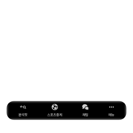
분석핏
스포츠중계
채팅
메뉴