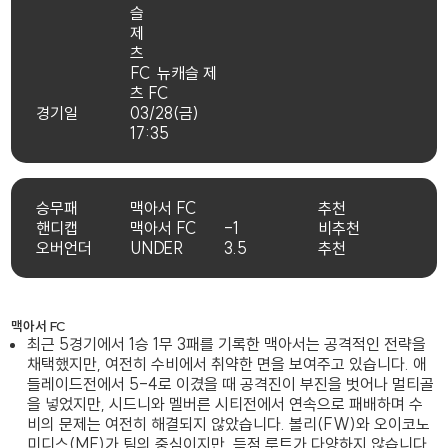
뉴캐슬 제
츠 FC
경기일
03/28(금)
17:35
승무패
맥아서 FC
추천
핸디캡
맥아서 FC
-1
비추천
오버언더
UNDER
3.5
추천
맥아서 FC
최근 5경기에서 1승 1무 3패를 기록한 맥아서는 공격적인 전략을
채택했지만, 여전히 수비에서 취약한 면을 보여주고 있습니다. 애
들레이드전에서 5-4로 이겼을 때 공격진이 부진을 벗어나 멀티골
을 넣었지만, 시드니와 멜버른 시티전에서 연속으로 패배하며 수
비의 문제는 여전히 해결되지 않았습니다. 볼리(FW)와 오이코노
미디스(MF)가 팀의 중심이지만, 득점 루트가 다양하지 않습니다.