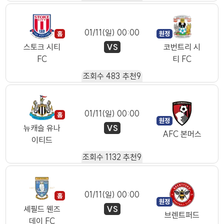
01/11(일) 00:00
VS
스토크 시티
코번트리 시
FC
티 FC
조회수
483
추천
9
01/11(일) 00:00
VS
뉴캐슬 유나
AFC 본머스
이티드
조회수
1132
추천
9
01/11(일) 00:00
VS
셰필드 웬즈
브렌트퍼드
데이 FC