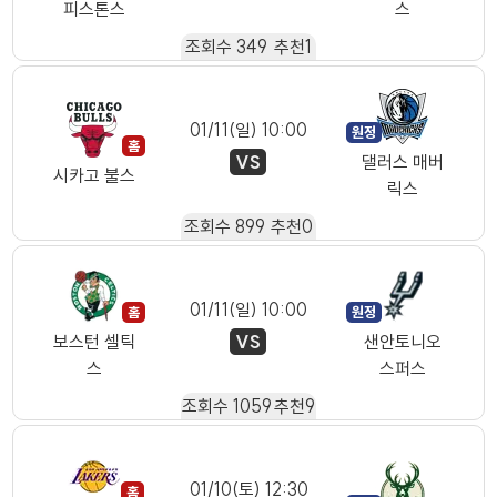
피스톤스
스
조회수
349
추천
1
01/11(일) 10:00
VS
댈러스 매버
시카고 불스
릭스
조회수
899
추천
0
01/11(일) 10:00
VS
보스턴 셀틱
샌안토니오
스
스퍼스
조회수
1059
추천
9
01/10(토) 12:30