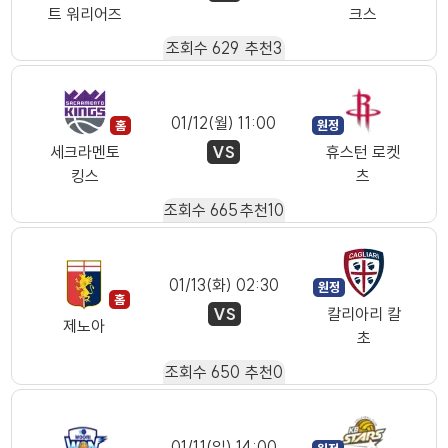
트 워리어즈
크스
조회수
629
추천
3
01/12(월) 11:00
VS
세크라멘토
휴스턴 로켓
킹스
츠
조회수
665
추천
10
01/13(화) 02:30
VS
칼리아리 칼
제노아
초
조회수
650
추천
0
01/11(일) 14:00