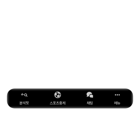
분석핏
스포츠중계
채팅
메뉴