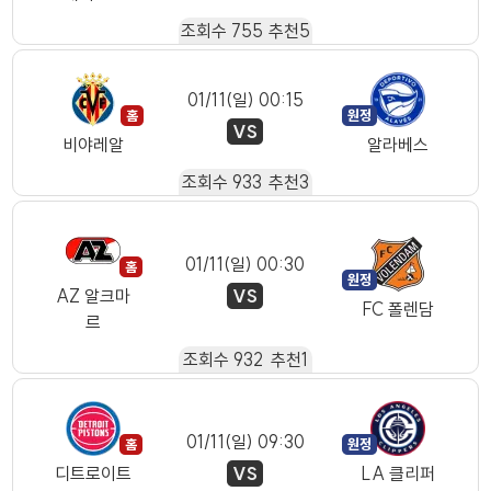
조회수
755
추천
5
01/11(일) 00:15
VS
비야레알
알라베스
조회수
933
추천
3
01/11(일) 00:30
VS
AZ 알크마
FC 폴렌담
르
조회수
932
추천
1
01/11(일) 09:30
VS
디트로이트
LA 클리퍼