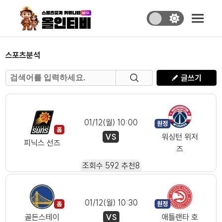
스포츠분석
글쓰기
01/12(월) 10:00
VS
워싱턴 위저
피닉스 선즈
즈
조회수
592
추천
8
01/12(월) 10:30
VS
골든스테이
애틀랜타 호