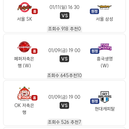
01/11(일) 16:30
VS
서울 SK
서울 삼성
조회수
918
추천
0
01/09(금) 19:00
VS
페퍼저축은
흥국생명
행 (W)
(W)
조회수
645
추천
10
01/09(금) 19:00
VS
OK 저축은
현대캐피탈
행
조회수
526
추천
7