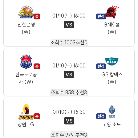
01/10(토) 16:00
VS
신한은행
BNK 썸
(W)
(W)
조회수
1003
추천
0
01/10(토) 16:00
VS
한국도로공
GS 칼텍스
사 (W)
(W)
조회수
858
추천
3
01/10(토) 16:30
VS
창원 LG
고양 소노
조회수
979
추천
3